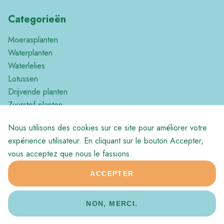
Categorieën
Moerasplanten
Waterplanten
Waterlelies
Lotussen
Drijvende planten
Zuurstof planten
Tropische planten
Nous utilisons des cookies sur ce site pour améliorer votre
Divers
expérience utilisateur. En cliquant sur le bouton Accepter,
vous acceptez que nous le fassions.
ACCEPTER
© 2026 Aqua Production
Footer
Conditions générales de vente
NON, MERCI.
bottom
Website by
Jolux Webdesign