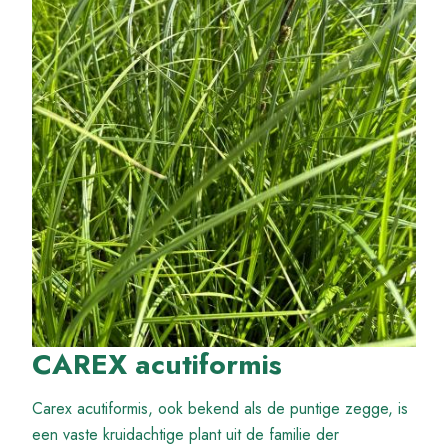
CAREX acutiformis
Carex acutiformis, ook bekend als de puntige zegge, is
een vaste kruidachtige plant uit de familie der