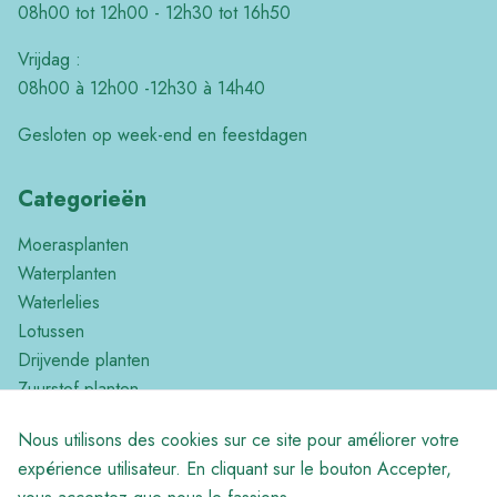
08h00 tot 12h00 - 12h30 tot 16h50
Vrijdag :
08h00 à 12h00 -12h30 à 14h40
Gesloten op week-end en feestdagen
Categorieën
Moerasplanten
Waterplanten
Waterlelies
Lotussen
Drijvende planten
Zuurstof planten
Tropische planten
Nous utilisons des cookies sur ce site pour améliorer votre
Divers
expérience utilisateur. En cliquant sur le bouton Accepter,