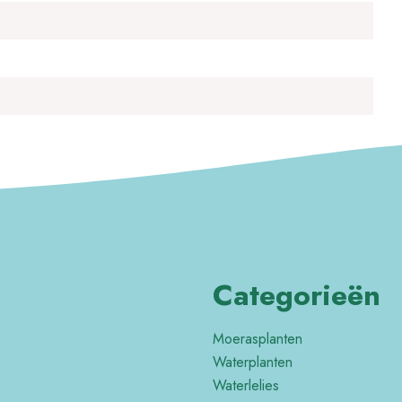
Categorieën
Moerasplanten
Waterplanten
Waterlelies