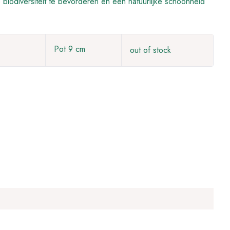
biodiversiteit te bevorderen en een natuurlijke schoonheid
Pot 9 cm
out of stock