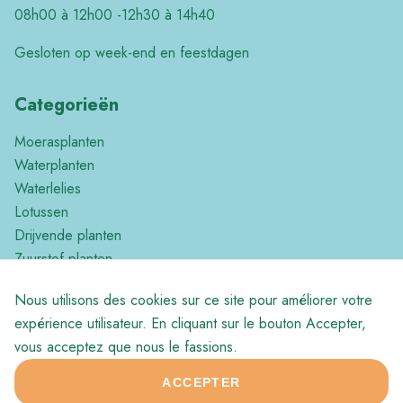
08h00 à 12h00 -12h30 à 14h40
Gesloten op week-end en feestdagen
Categorieën
Moerasplanten
Waterplanten
Waterlelies
Lotussen
Drijvende planten
Zuurstof planten
Tropische planten
Nous utilisons des cookies sur ce site pour améliorer votre
Divers
expérience utilisateur. En cliquant sur le bouton Accepter,
vous acceptez que nous le fassions.
ACCEPTER