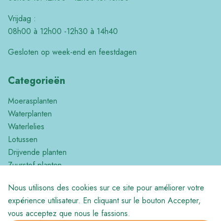
Vrijdag :
08h00 à 12h00 -12h30 à 14h40
Gesloten op week-end en feestdagen
Categorieën
Moerasplanten
Waterplanten
Waterlelies
Lotussen
Drijvende planten
Zuurstof planten
Tropische planten
Nous utilisons des cookies sur ce site pour améliorer votre
Divers
expérience utilisateur. En cliquant sur le bouton Accepter,
vous acceptez que nous le fassions.