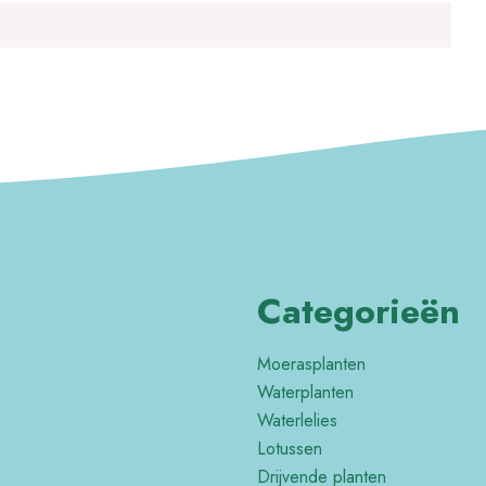
Categorieën
Moerasplanten
Waterplanten
Waterlelies
Lotussen
Drijvende planten