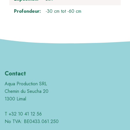
Profondeur
-30 cm tot -60 cm
Contact
Aqua Production SRL
Chemin du Seucha 20
1300 Limal
T +32 10 41 12 56
No TVA: BE0433.061.250