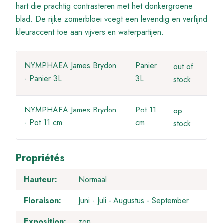
hart die prachtig contrasteren met het donkergroene
blad. De rijke zomerbloei voegt een levendig en verfijnd
kleuraccent toe aan vijvers en waterpartijen.
NYMPHAEA James Brydon
Panier
out of
- Panier 3L
3L
stock
NYMPHAEA James Brydon
Pot 11
op
- Pot 11 cm
cm
stock
Propriétés
Hauteur
Normaal
Floraison
Juni
Juli
Augustus
September
Exposition
zon