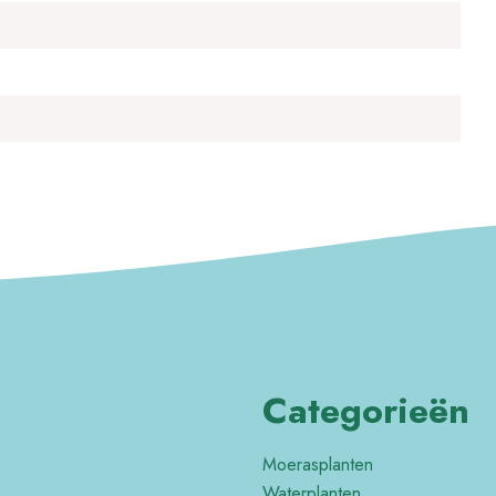
Categorieën
Moerasplanten
Waterplanten