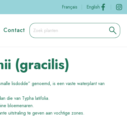
Social
Français
English
Contact
 (gracilis)
smalle lisdodde” genoemd, is een vaste waterplant van
an die van Typha latifolia.
uine bloemenaren.
ante uitstraling te geven aan vochtige zones.