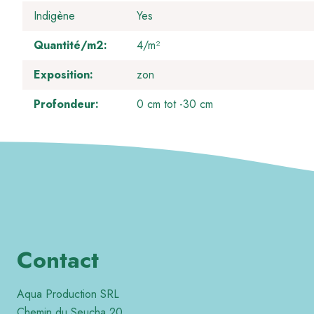
Indigène
Yes
Quantité/m2
4/m²
Exposition
zon
Profondeur
0 cm tot -30 cm
Contact
Aqua Production SRL
Chemin du Seucha 20