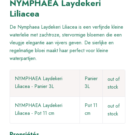
NYMPHAEA Laydekeri
Liliacea
De Nymphaea Laydekeri Liliacea is een verfijnde kleine
waterlelie met zachtroze, stervormige bloemen die een
vleugje elegantie aan vijvers geven. De sierlijke en
regelmatige bloei maakt haar perfect voor kleine
waterpartijen.
NYMPHAEA Laydekeri
Panier
out of
Liliacea - Panier 3L
3L
stock
NYMPHAEA Laydekeri
Pot 11
out of
Liliacea - Pot 11 cm
cm
stock
Propriétés