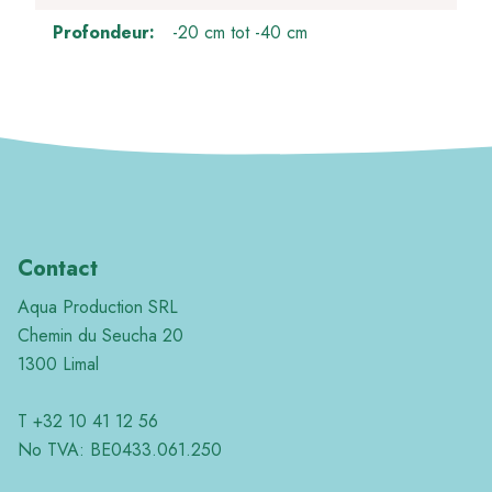
Profondeur
-20 cm tot -40 cm
Contact
Aqua Production SRL
Chemin du Seucha 20
1300 Limal
T +32 10 41 12 56
No TVA: BE0433.061.250