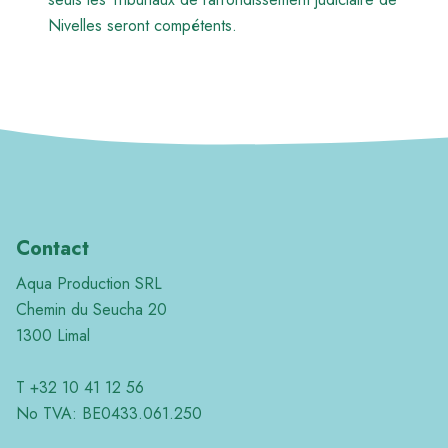
Nivelles seront compétents.
Contact
Aqua Production SRL
Chemin du Seucha 20
1300 Limal
T +32 10 41 12 56
No TVA: BE0433.061.250