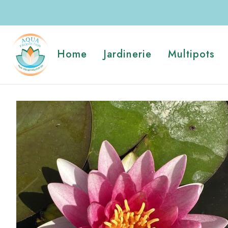
Skip
to
main
Navigation
content
Home
Jardinerie
Multipots
principale