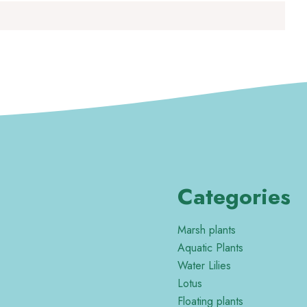
Categories
Marsh plants
Aquatic Plants
Water Lilies
Lotus
Floating plants