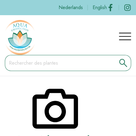
Aller
Social
Nederlands
English
au
contenu
principal
Navig
princi