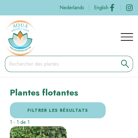
Aller
Social
Nederlands
English
au
contenu
principal
Navig
princi
Plantes flotantes
FILTRER LES RÉSULTATS
1
-
1
de
1