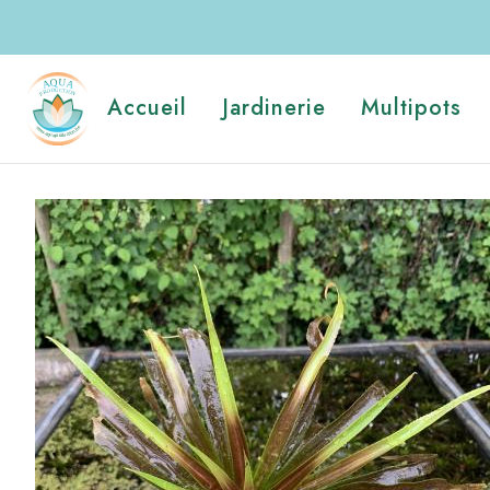
Aller
au
contenu
Navigation
principal
Accueil
Jardinerie
Multipots
principale