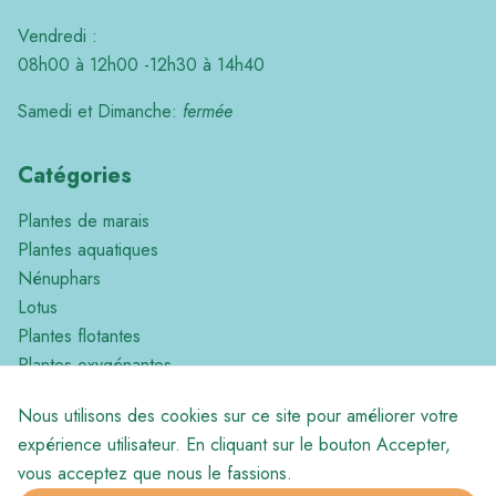
Vendredi :
08h00 à 12h00 -12h30 à 14h40
Samedi et Dimanche:
fermée
Catégories
Plantes de marais
Plantes aquatiques
Nénuphars
Lotus
Plantes flotantes
Plantes oxygénantes
Plantes Tropicales
Nous utilisons des cookies sur ce site pour améliorer votre
Divers
expérience utilisateur. En cliquant sur le bouton Accepter,
vous acceptez que nous le fassions.