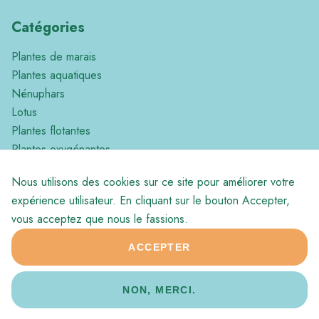
Catégories
Plantes de marais
Plantes aquatiques
Nénuphars
Lotus
Plantes flotantes
Plantes oxygénantes
Plantes Tropicales
Nous utilisons des cookies sur ce site pour améliorer votre
Divers
expérience utilisateur. En cliquant sur le bouton Accepter,
vous acceptez que nous le fassions.
ACCEPTER
© 2026 Aqua Production
Footer
Conditions générales de vente
NON, MERCI.
bottom
Website by
Jolux Webdesign