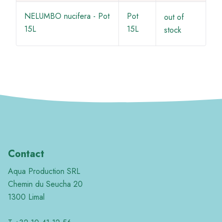
NELUMBO nucifera - Pot
Pot
out of
15L
15L
stock
Contact
Aqua Production SRL
Chemin du Seucha 20
1300 Limal