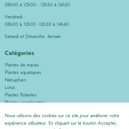
08h00 à 12h00 - 12h30 à 16h50
Vendredi :
08h00 à 12h00 -12h30 à 14h40
Samedi et Dimanche:
fermée
Catégories
Plantes de marais
Plantes aquatiques
Nénuphars
Lotus
Plantes flotantes
Plantes oxygénantes
Plantes Tropicales
Nous utilisons des cookies sur ce site pour améliorer votre
Divers
expérience utilisateur. En cliquant sur le bouton Accepter,