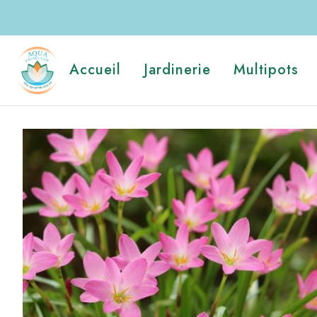
Aller
au
contenu
Navigation
principal
Accueil
Jardinerie
Multipots
principale